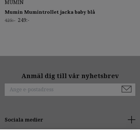
MUMIN
Mumin Mumintrollet jacka baby blå
249:-
425:-
Anmäl dig till vår nyhetsbrev
Sociala medier
Behöver du hjälp?