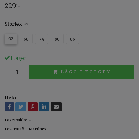
229:-
Storlek
62
62
68
74
80
86
I lager
LÄGG I KORGEN
Dela
Lagersaldo:
2
Leverantör:
Martinex