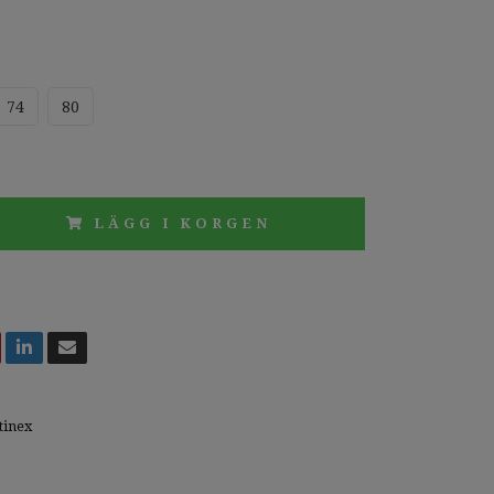
74
80
LÄGG I KORGEN
tinex