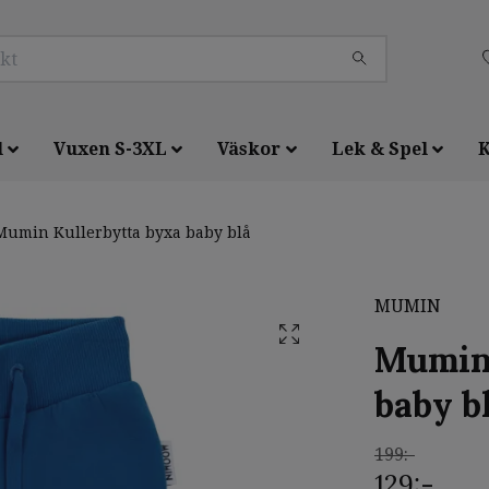
l
Vuxen S-3XL
Väskor
Lek & Spel
K
umin Kullerbytta byxa baby blå
MUMIN
Mumin 
baby b
199:-
129:-