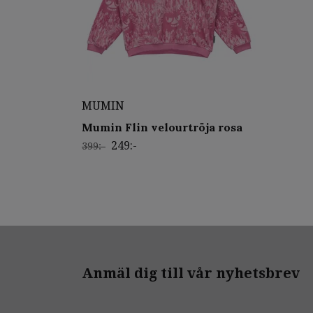
MUMIN
Mumin Flin velourtröja rosa
249:-
399:-
Anmäl dig till vår nyhetsbrev