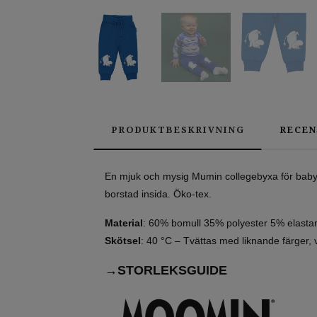
PRODUKTBESKRIVNING
RECEN
En mjuk och mysig Mumin collegebyxa för baby. 
borstad insida. Öko-tex.
Material
: 60% bomull 35% polyester 5% elasta
Skötsel
: 40 °C – Tvättas med liknande färger, vä
→STORLEKSGUIDE