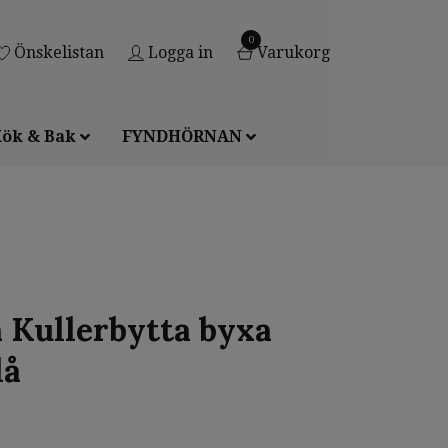
0
Önskelistan
Logga in
Varukorg
ök & Bak
FYNDHÖRNAN
Kullerbytta byxa
lå