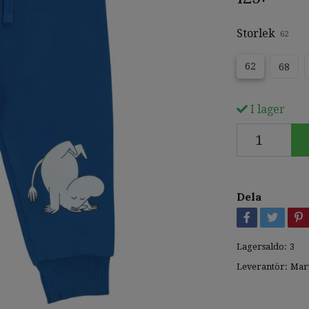
Storlek
62
62
68
I lager
Dela
Lagersaldo:
3
Leverantör:
Mar