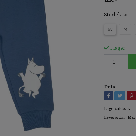
Storlek
68
68
74
I lager
Dela
Lagersaldo:
2
Leverantör:
Mar