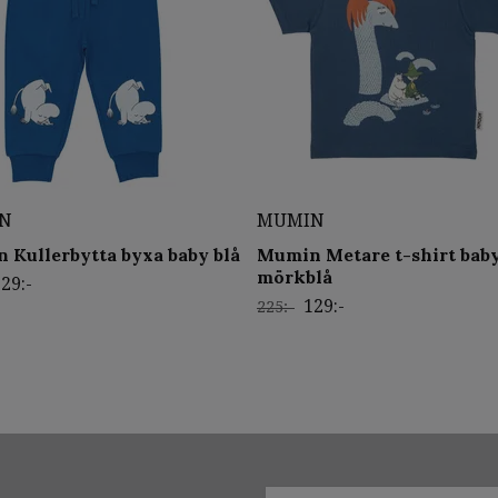
N
MUMIN
 Kullerbytta byxa baby blå
Mumin Metare t-shirt bab
mörkblå
29:-
129:-
225:-