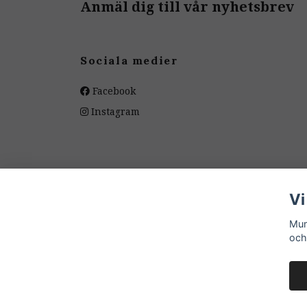
Anmäl dig till vår nyhetsbrev
Sociala medier
Facebook
Instagram
Vi
Mum
och
© 2026 Mumini