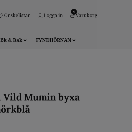
0
Önskelistan
Logga in
Varukorg
ök & Bak
FYNDHÖRNAN
 Vild Mumin byxa
örkblå