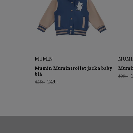
MUMIN
MUMI
Mumin Mumintrollet jacka baby
Mumin
blå
1
199:-
249:-
425:-