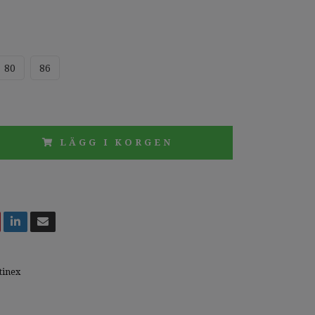
80
86
LÄGG I KORGEN
tinex