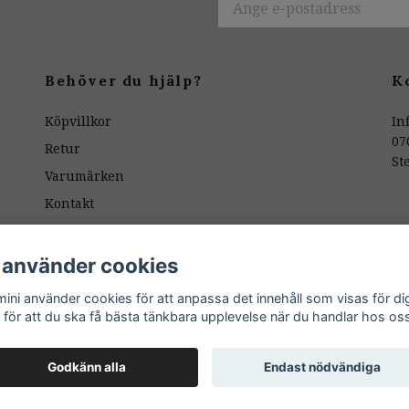
Behöver du hjälp?
K
Köpvillkor
In
07
Retur
St
Varumärken
Kontakt
Butiken
Mönsterpassning
 använder cookies
ÅNGERKNAPP / RETUR
ini använder cookies för att anpassa det innehåll som visas för di
 för att du ska få bästa tänkbara upplevelse när du handlar hos os
Godkänn alla
Endast nödvändiga