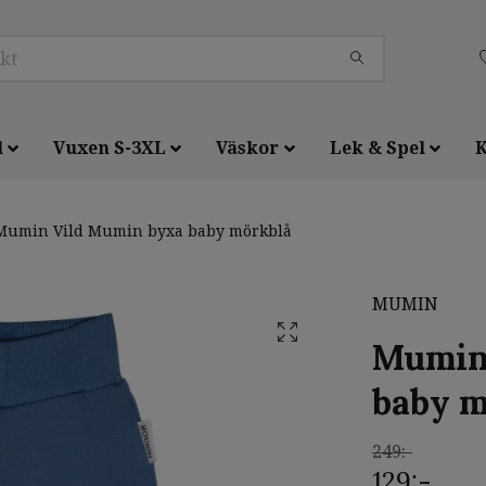
l
Vuxen S-3XL
Väskor
Lek & Spel
K
umin Vild Mumin byxa baby mörkblå
MUMIN
Mumin
baby m
249:-
129:-