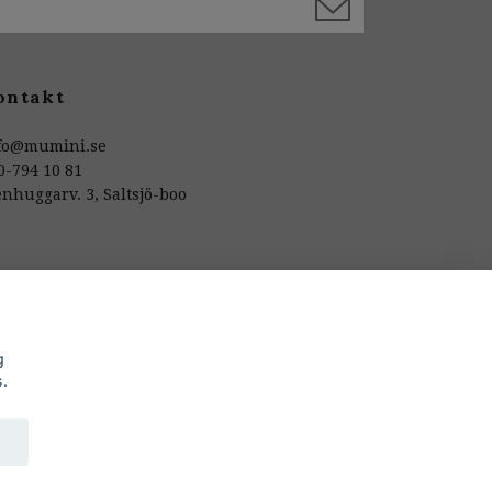
ontakt
fo@mumini.se
0-794 10 81
enhuggarv. 3, Saltsjö-boo
g
s.