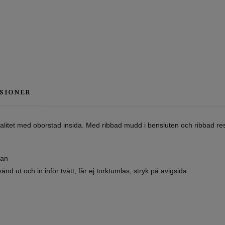
SIONER
litet med oborstad insida. Med ribbad mudd i bensluten och ribbad res
tan
nd ut och in inför tvätt, får ej torktumlas, stryk på avigsida.