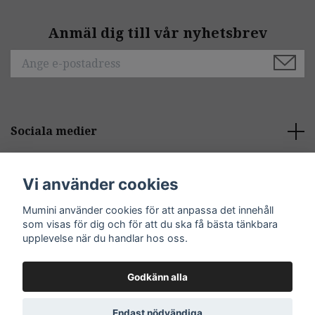
Anmäl dig till vår nyhetsbrev
Sociala medier
Behöver du hjälp?
Vi använder cookies
Mumini använder cookies för att anpassa det innehåll
Kontakt
som visas för dig och för att du ska få bästa tänkbara
upplevelse när du handlar hos oss.
Godkänn alla
© 2026 Mumini
Endast nödvändiga