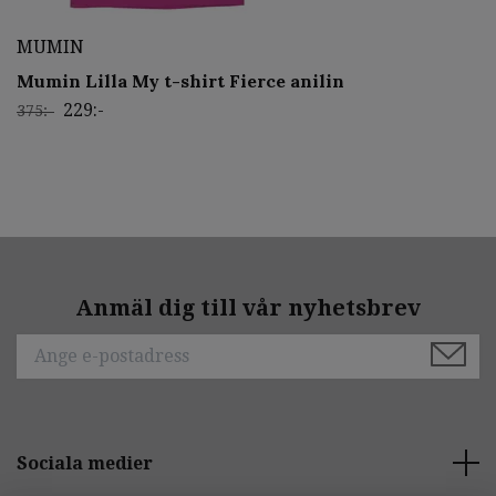
MUMIN
Mumin Lilla My t-shirt Fierce anilin
229:-
375:-
Anmäl dig till vår nyhetsbrev
Sociala medier