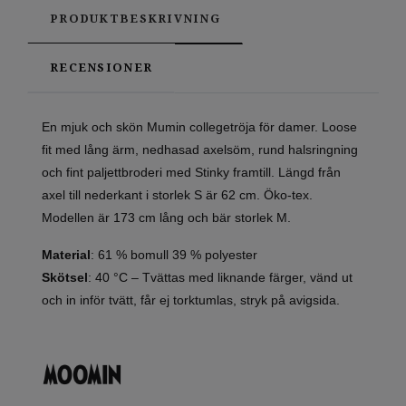
PRODUKTBESKRIVNING
RECENSIONER
En mjuk och skön Mumin collegetröja för damer. Loose
fit med lång ärm, nedhasad axelsöm, rund halsringning
och fint paljettbroderi med Stinky framtill. Längd från
axel till nederkant i storlek S är 62 cm. Öko-tex.
Modellen är 173 cm lång och bär storlek M.
Material
: 61 % bomull 39 % polyester
Skötsel
: 40 °C – Tvättas med liknande färger, vänd ut
och in inför tvätt, får ej torktumlas, stryk på avigsida.