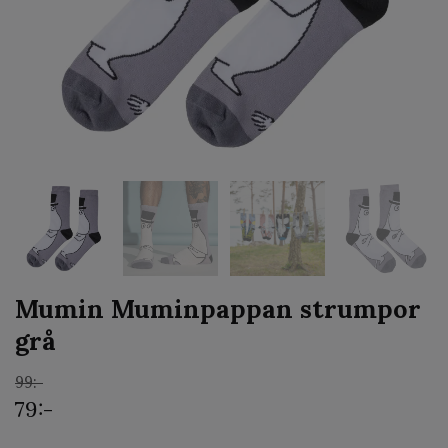
Mumin Muminpappan strumpor
grå
99:-
79:-