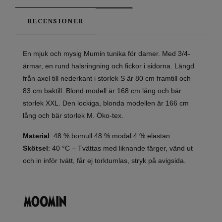
RECENSIONER
En mjuk och mysig Mumin tunika för damer. Med 3/4-
ärmar, en rund halsringning och fickor i sidorna. Längd
från axel till nederkant i storlek S är 80 cm framtill och
83 cm baktill. Blond modell är 168 cm lång och bär
storlek XXL. Den lockiga, blonda modellen är 166 cm
lång och bär storlek M. Öko-tex.
Material
: 48 % bomull 48 % modal 4 % elastan
Skötsel
: 40 °C – Tvättas med liknande färger, vänd ut
och in inför tvätt, får ej torktumlas, stryk på avigsida.