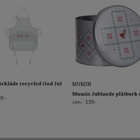
örkläde recycled God Jul
MUMIN
Mumin Jublande plåtburk 
9:-
139:-
199:-