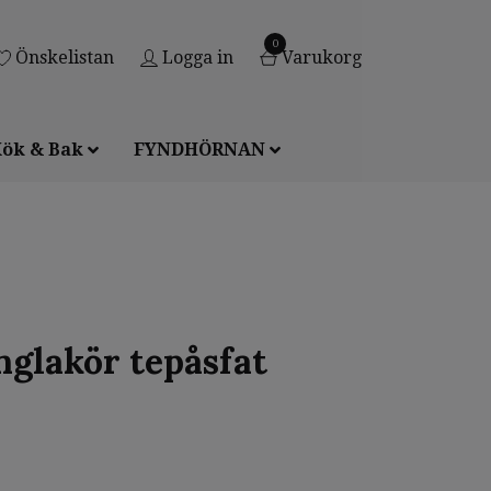
0
Önskelistan
Logga in
Varukorg
ök & Bak
FYNDHÖRNAN
nglakör tepåsfat