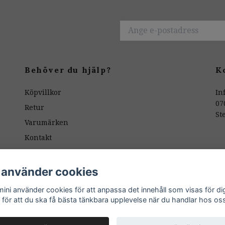
Behöver du hjälp?
K
Köpvillkor
In
07
Retur
St
Varumärken
Kontakt
Butiken
Mönsterpassning
 använder cookies
ÅNGERKNAPP / RETUR
ini använder cookies för att anpassa det innehåll som visas för di
 för att du ska få bästa tänkbara upplevelse när du handlar hos os