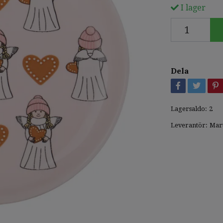
I lager
Dela
Lagersaldo:
2
Leverantör:
Mar