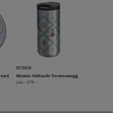
MUMIN
rund
Mumin Jublande Termosmugg
179:-
249:-