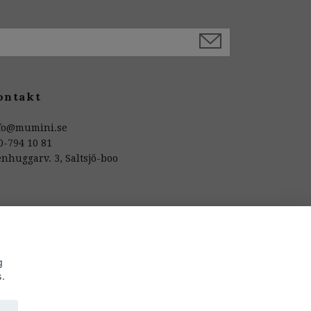
ontakt
fo@mumini.se
0-794 10 81
enhuggarv. 3, Saltsjö-boo
g
s.