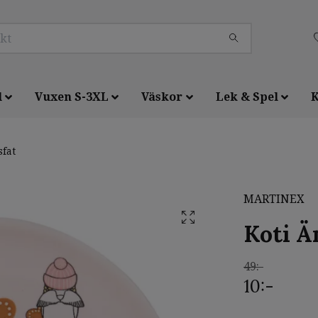
l
Vuxen S-3XL
Väskor
Lek & Spel
K
sfat
MARTINEX
Koti Ä
49:-
10:-