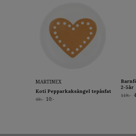
Barnf
MARTINEX
2-5år
Koti Pepparkaksängel tepåsfat
4
119:-
10:-
49:-