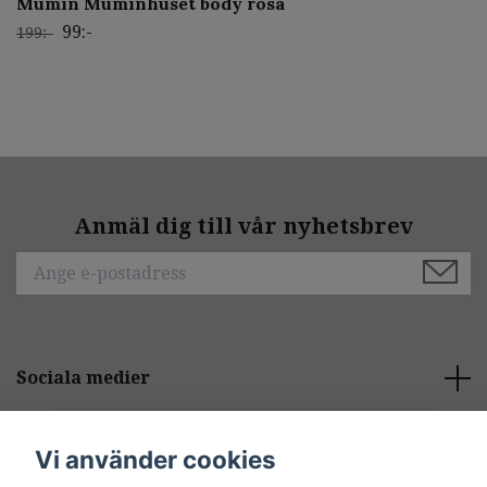
Mumin Muminhuset body rosa
99:-
199:-
Anmäl dig till vår nyhetsbrev
Sociala medier
Behöver du hjälp?
Vi använder cookies