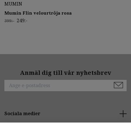
MUMIN
Mumin Flin velourtröja rosa
249:-
399:-
Anmäl dig till vår nyhetsbrev
Sociala medier
Behöver du hjälp?