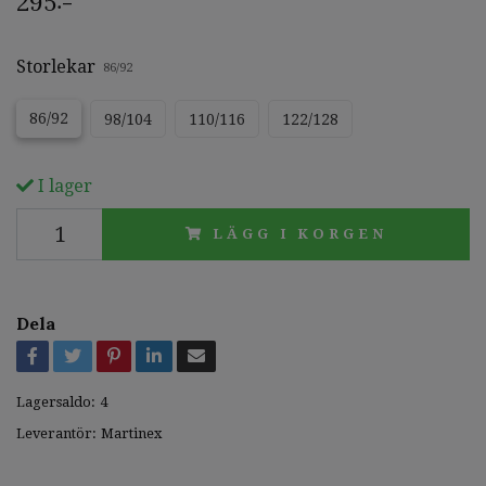
295:-
Storlekar
86/92
86/92
98/104
110/116
122/128
I lager
LÄGG I KORGEN
Dela
Lagersaldo:
4
Leverantör:
Martinex