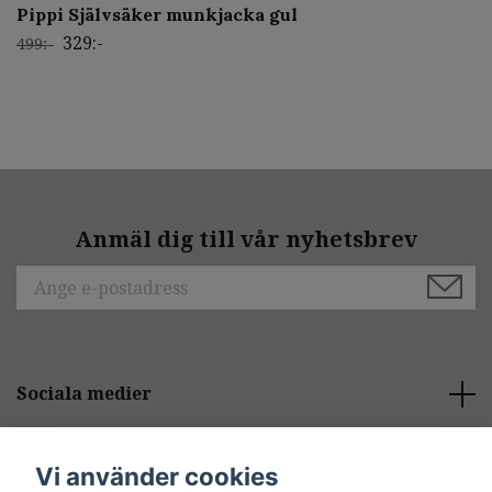
Pippi Självsäker munkjacka gul
329:-
499:-
Anmäl dig till vår nyhetsbrev
Sociala medier
Behöver du hjälp?
Vi använder cookies