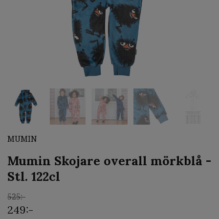
MUMIN
Mumin Skojare overall mörkblå -
Stl. 122cl
525:-
249:-