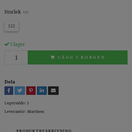
Storlek
122
122
I lager
LÄGG I KORGEN
Dela
Lagersaldo:
1
Leverantör:
Martinex
PRODUKTBESKRIVNING