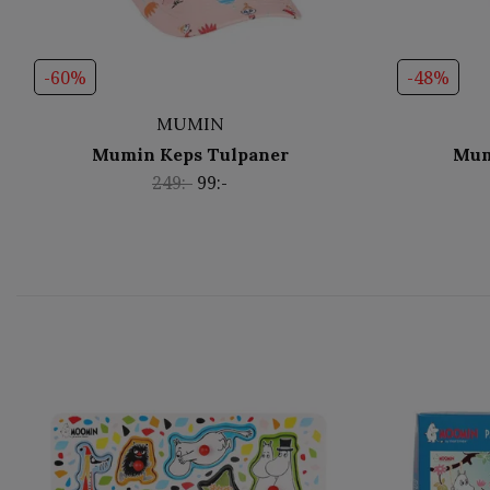
-60%
-48%
MUMIN
Mumin Keps Tulpaner
Mum
249:-
99:-