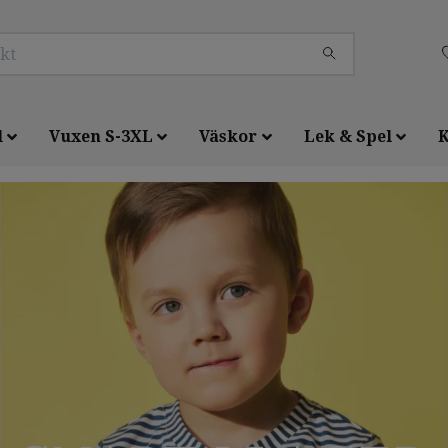
l
Vuxen S-3XL
Väskor
Lek & Spel
K