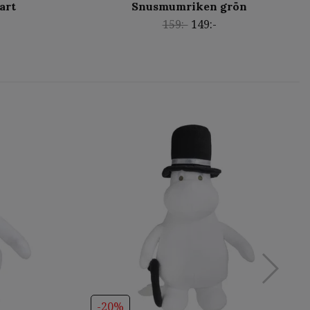
art
Snusmumriken grön
159:-
149:-
-20%