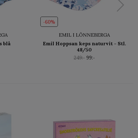
-60%
RGA
EMIL I LÖNNEBERGA
s blå
Emil Hoppsan keps naturvit - Stl.
48/50
249:-
99:-