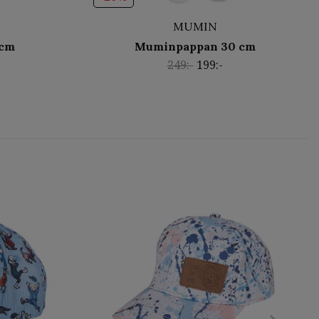
MUMIN
 cm
Muminpappan 30 cm
249:-
199:-