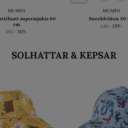
MUMIN
MUMIN
ttifnatt supermjukis 60
Snorkfröken 30
cm
249:-
199:-
395:-
369:-