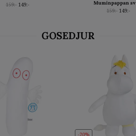
Muminpappan sv
159:-
149:-
159:-
149:-
-20%