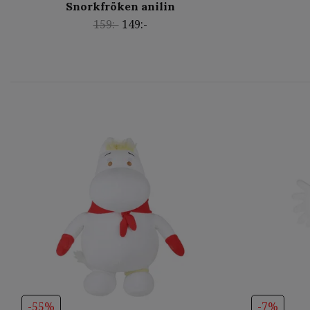
Snorkfröken anilin
159:-
149:-
-55%
-7%