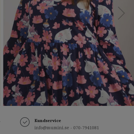
t
Kundservice
info@mumini.se
- 070-7941081