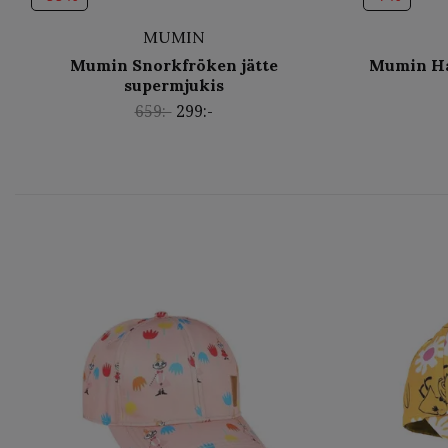
MUMIN
Mumin Snorkfröken jätte
Mumin Ha
supermjukis
659:-
299:-