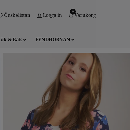
0
Önskelistan
Logga in
Varukorg
ök & Bak
FYNDHÖRNAN