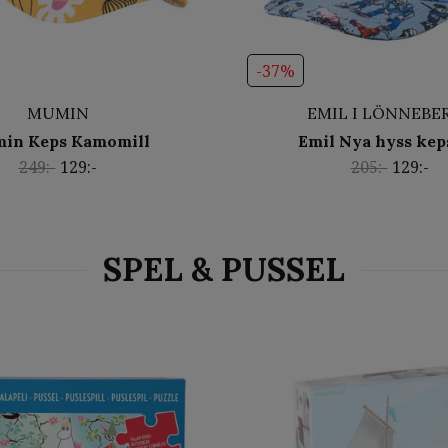
-37%
MUMIN
EMIL I LÖNNEBE
in Keps Kamomill
Emil Nya hyss kep
249:-
129:-
205:-
129:-