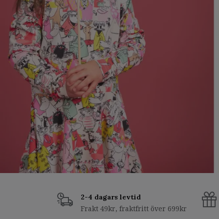
2-4 dagars levtid
Frakt 49kr, fraktfritt över 699kr