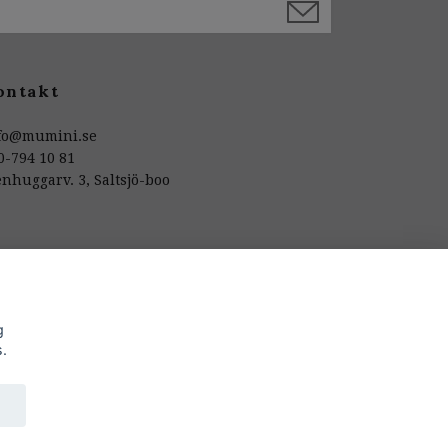
ontakt
fo@mumini.se
0-794 10 81
enhuggarv. 3, Saltsjö-boo
g
s.