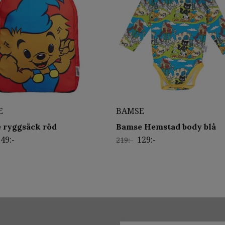
E
BAMSE
 ryggsäck röd
Bamse Hemstad body blå
49:-
129:-
219:-