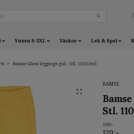
l
Vuxen S-3XL
Väskor
Lek & Spel
K
rts
Bamse Glass leggings gul - Stl. 110/116cl
BAMSE
Bamse 
Stl. 11
199:-
129:-