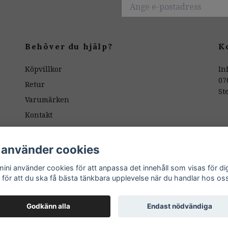
Behöver du hjälp?
K
Köpvillkor
In
07
Retur
St
Varumärken
Kontakt
Butiken
Mönsterpassning
 använder cookies
ÅNGERKNAPP / RETUR
ini använder cookies för att anpassa det innehåll som visas för di
 för att du ska få bästa tänkbara upplevelse när du handlar hos os
Godkänn alla
Endast nödvändiga