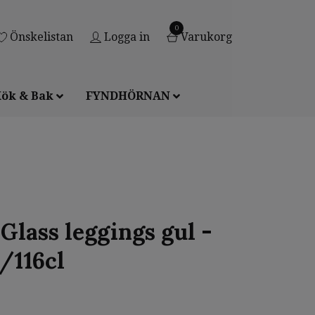
0
Önskelistan
Logga in
Varukorg
ök & Bak
FYNDHÖRNAN
Glass leggings gul -
0/116cl