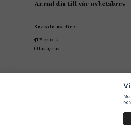
Anmäl dig till vår nyhetsbrev
Sociala medier
Facebook
Instagram
Vi
Mum
och
© 2026 Mumini