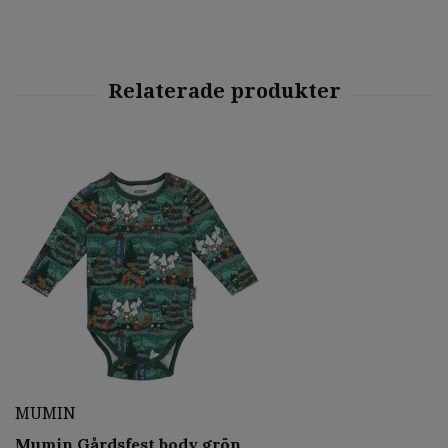
MUMIN
Mumin Gårdsfest body grön