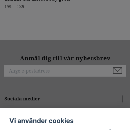
129:-
199:-
Anmäl dig till vår nyhetsbrev
Sociala medier
Behöver du hjälp?
Vi använder cookies