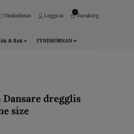
0
Önskelistan
Logga in
Varukorg
ök & Bak
FYNDHÖRNAN
Dansare dregglis
ne size