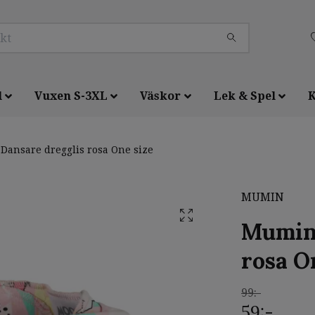
l
Vuxen S-3XL
Väskor
Lek & Spel
K
ansare dregglis rosa One size
MUMIN
Mumin 
rosa O
99:-
59:-