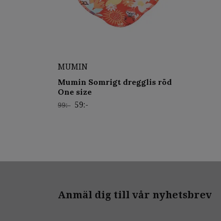
MUMIN
Mumin Somrigt dregglis röd
One size
59:-
99:-
Anmäl dig till vår nyhetsbrev