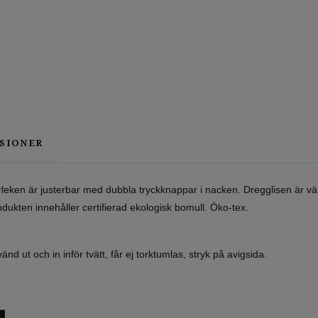
SIONER
rleken är justerbar med dubbla tryckknappar i nacken. Dregglisen är
ukten innehåller certifierad ekologisk bomull. Öko-tex.
nd ut och in inför tvätt, får ej torktumlas, stryk på avigsida.